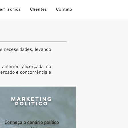
em somos
Clientes
Contato
as necessidades, levando
nterior, alicerçada no
mercado e concorrência e
MARKETING
POLÍTICO
Conheça o cenário político